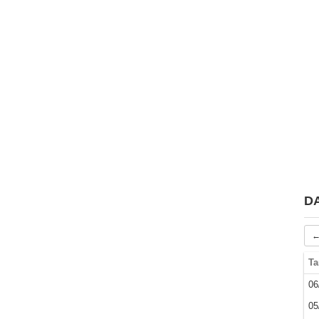
D
←
Ta
06
05