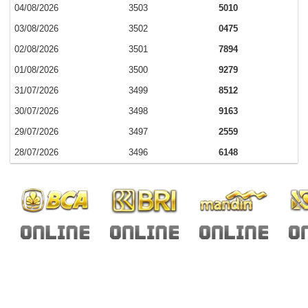
04/08/2026
3503
5010
03/08/2026
3502
0475
02/08/2026
3501
7894
01/08/2026
3500
9279
31/07/2026
3499
8512
30/07/2026
3498
9163
29/07/2026
3497
2559
28/07/2026
3496
6148