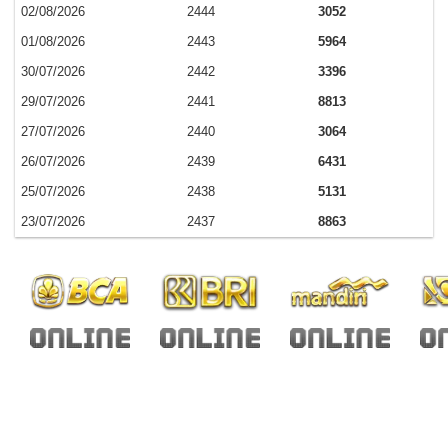
02/08/2026
2444
3052
01/08/2026
2443
5964
30/07/2026
2442
3396
29/07/2026
2441
8813
27/07/2026
2440
3064
26/07/2026
2439
6431
25/07/2026
2438
5131
23/07/2026
2437
8863