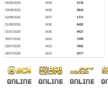
04/08/2026
3439
2336
03/08/2026
3438
2842
02/08/2026
3437
1371
01/08/2026
3436
6682
31/07/2026
3435
4927
30/07/2026
3434
3390
29/07/2026
3433
7862
28/07/2026
3432
2577