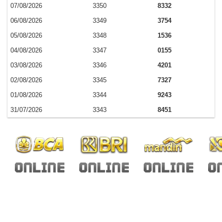
07/08/2026
3350
8332
06/08/2026
3349
3754
05/08/2026
3348
1536
04/08/2026
3347
0155
03/08/2026
3346
4201
02/08/2026
3345
7327
01/08/2026
3344
9243
31/07/2026
3343
8451